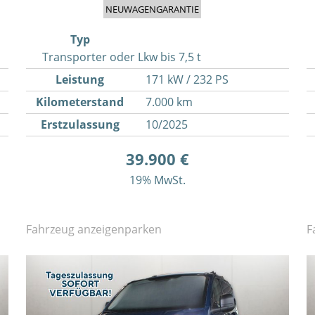
NEUWAGENGARANTIE
Typ
Transporter oder Lkw bis 7,5 t
Leistung
171 kW / 232 PS
Kilometerstand
7.000 km
Erstzulassung
10/2025
39.900 €
19% MwSt.
Fahrzeug anzeigen
parken
F