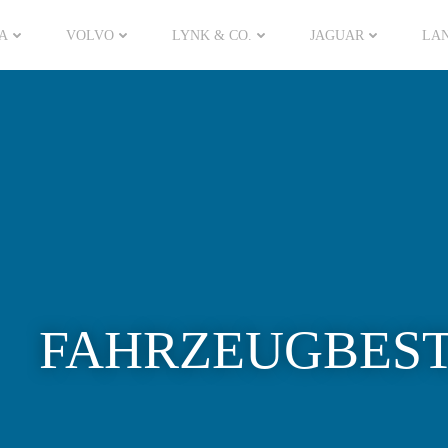
A
VOLVO
LYNK & CO.
JAGUAR
LA
FAHRZEUGBES