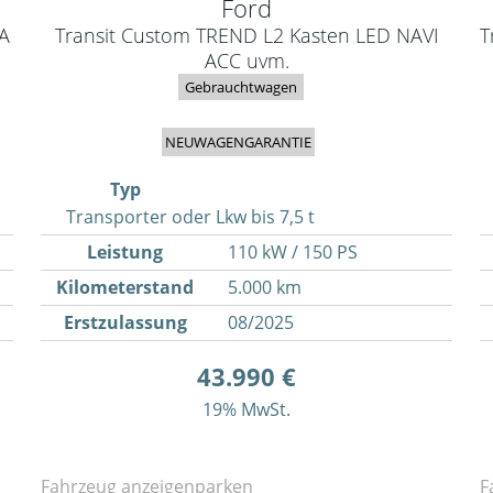
Ford
A
Transit Custom TREND L2 Kasten LED NAVI
T
ACC uvm.
Gebrauchtwagen
NEUWAGENGARANTIE
Typ
Transporter oder Lkw bis 7,5 t
Leistung
110 kW / 150 PS
Kilometerstand
5.000 km
Erstzulassung
08/2025
43.990 €
19% MwSt.
Fahrzeug anzeigen
parken
F