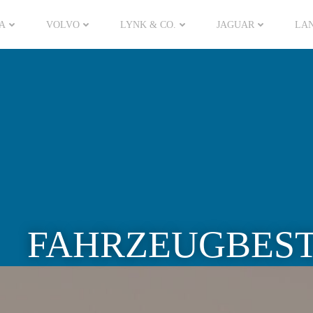
A
VOLVO
LYNK & CO.
JAGUAR
LA
FAHRZEUGBES