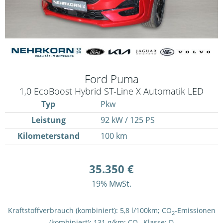
Ford
Puma
1,0 EcoBoost Hybrid ST-Line X Automatik LED
Typ
Pkw
Leistung
92 kW / 125 PS
Kilometerstand
100 km
35.350 €
19% MwSt.
Kraftstoffverbrauch (kombiniert):
5,8 l/100km
;
CO
-Emissionen
2
(kombiniert):
131 g/km
;
CO
-Klasse:
D