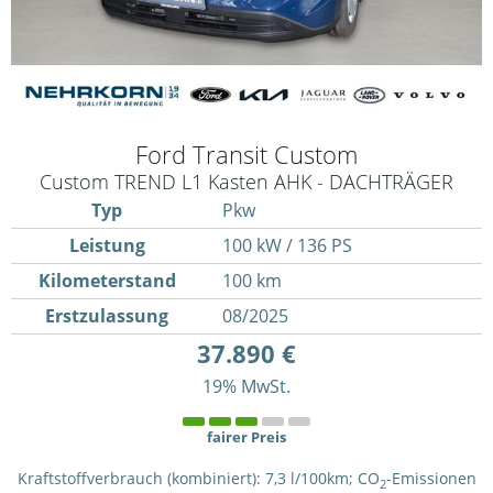
Ford
Transit Custom
Custom TREND L1 Kasten AHK - DACHTRÄGER
Typ
Pkw
Leistung
100 kW / 136 PS
Kilometerstand
100 km
Erstzulassung
08/2025
37.890 €
19% MwSt.
fairer Preis
Kraftstoffverbrauch (kombiniert):
7,3 l/100km
;
CO
-Emissionen
2