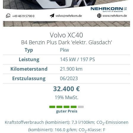
Volvo
XC40
B4 Benzin Plus Dark 'elektr. Glasdach'
Typ
Pkw
Leistung
145 kW / 197 PS
Kilometerstand
21.900 km
Erstzulassung
06/2023
32.400 €
19% MwSt.
guter Preis
Kraftstoffverbrauch (kombiniert):
7,3 l/100km
;
CO
-Emissionen
2
(kombiniert):
166.0 g/km
;
CO
-Klasse:
F
2