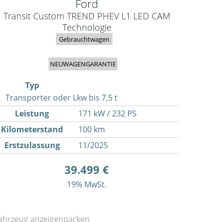
Ford
Transit Custom TREND PHEV L1 LED CAM
Technologie
Gebrauchtwagen
NEUWAGENGARANTIE
Typ
Transporter oder Lkw bis 7,5 t
Leistung
171 kW / 232 PS
Kilometerstand
100 km
Erstzulassung
11/2025
39.499 €
19% MwSt.
ahrzeug anzeigen
parken