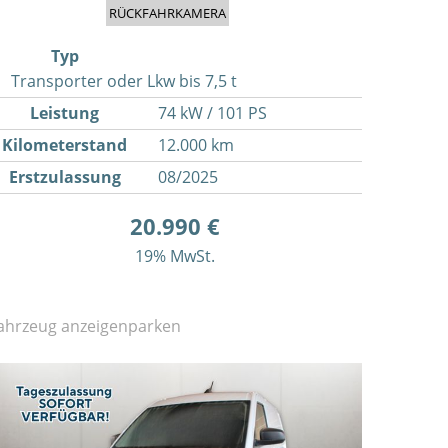
RÜCKFAHRKAMERA
Typ
Transporter oder Lkw bis 7,5 t
Leistung
74 kW / 101 PS
Kilometerstand
12.000 km
Erstzulassung
08/2025
20.990 €
19% MwSt.
ahrzeug anzeigen
parken