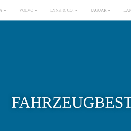
A
VOLVO
LYNK & CO.
JAGUAR
LA
FAHRZEUGBES