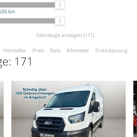
500 km
Fahrzeuge anzeigen
(
171
)
Hersteller
Preis
Rate
Kilometer
Erstzulassung
ge:
171