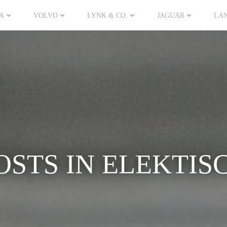
A
VOLVO
LYNK & CO.
JAGUAR
LA
OSTS IN ELEKTIS