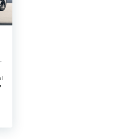
r
al
o
.