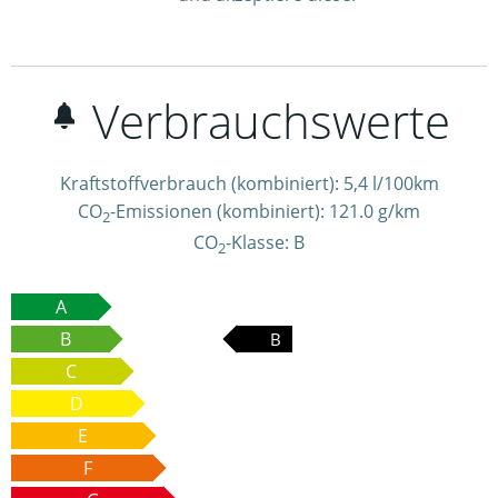
Verbrauchswerte
Kraftstoffverbrauch (kombiniert):
5,4 l/100km
CO
-Emissionen (kombiniert):
121.0 g/km
2
CO
-Klasse:
B
2
A
B
B
C
D
E
F