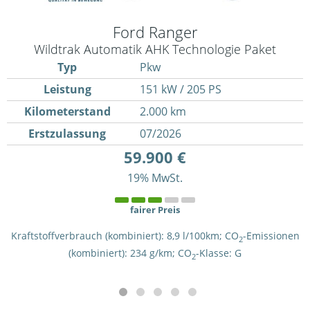
Ford
Ranger
Wildtrak Automatik AHK Technologie Paket
Typ
Pkw
Leistung
151 kW / 205 PS
Kilometerstand
2.000 km
Erstzulassung
07/2026
59.900 €
19% MwSt.
fairer Preis
Kraftstoffverbrauch (kombiniert):
8,9 l/100km
;
CO
-Emissionen
2
(kombiniert):
234 g/km
;
CO
-Klasse:
G
2