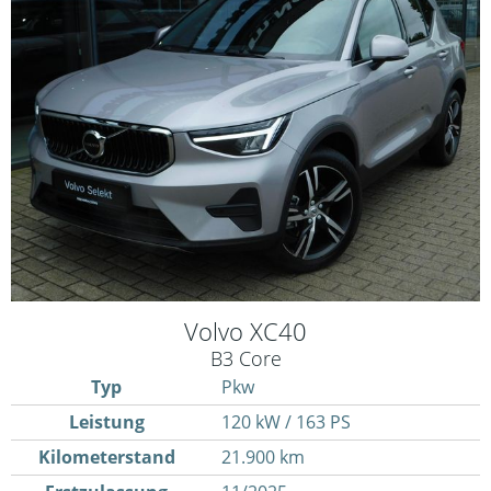
Volvo
XC40
B3 Core
Typ
Pkw
Leistung
120 kW / 163 PS
Kilometerstand
21.900 km